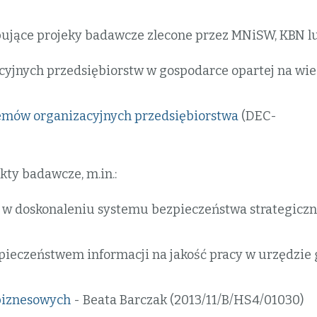
pujące projeky badawcze zlecone przez MNiSW, KBN l
yjnych przedsiębiorstw w gospodarce opartej na wied
emów organizacyjnych przedsiębiorstwa
(DEC-
kty badawcze, m.in.:
y w doskonaleniu systemu bezpieczeństwa strategicz
ieczeństwem informacji na jakość pracy w urzędzie 
 biznesowych
- Beata Barczak (2013/11/B/HS4/01030)