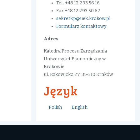
Tel
.
+48 12 293 56 16
Fax +48 12 293 50 67
sekretkp@uek.krakow.pl
Formularz kontaktowy
Adres
Katedra Procesu Zarządzania
Uniwersytet Ekonomiczny w
Krakowie
ul. Rakowicka 27, 31-510 Kraków
Język
Polish
English
icka 27, tel. +48 12 293 56 16