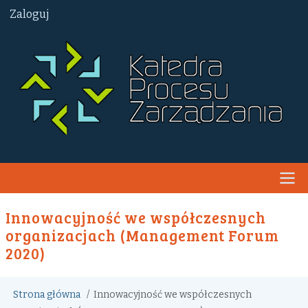
Przejdź
User
Zaloguj
do
account
menu
treści
Main
Innowacyjność we współczesnych
navigation
organizacjach (Management Forum
2020)
Ścieżka
Strona główna
Innowacyjność we współczesnych