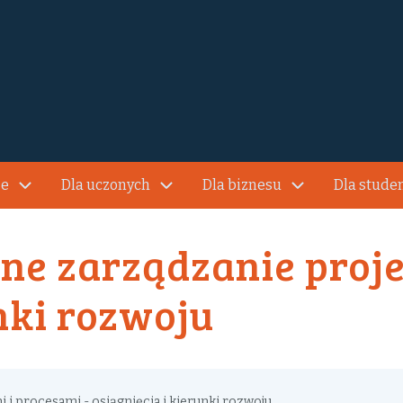
je
Dla uczonych
Dla biznesu
Dla stude
sne zarządzanie proje
nki rozwoju
i procesami - osiągnięcia i kierunki rozwoju