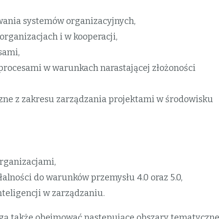
wania systemów organizacyjnych,
rganizacjach i w kooperacji,
sami,
 procesami w warunkach narastającej złożoności
czne z zakresu zarządzania projektami w środowisku
rganizacjami,
alności do warunków przemysłu 4.0 oraz 5.0,
eligencji w zarządzaniu.
ogą także obejmować następujące obszary tematyczne