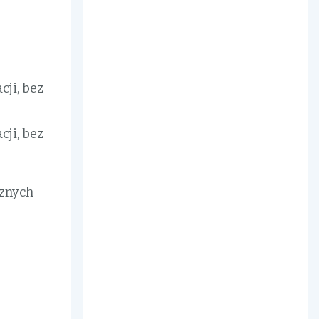
ji, bez
ji, bez
cznych