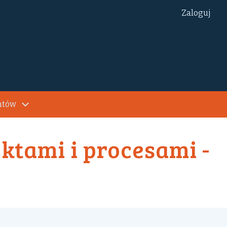
Zaloguj
ntów
ktami i procesami -