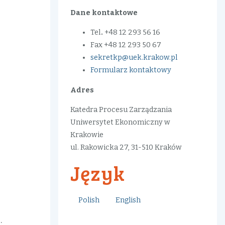
Dane kontaktowe
Tel
.
+48 12 293 56 16
Fax +48 12 293 50 67
sekretkp@uek.krakow.pl
Formularz kontaktowy
Adres
Katedra Procesu Zarządzania
Uniwersytet Ekonomiczny w
Krakowie
ul. Rakowicka 27, 31-510 Kraków
Język
Polish
English
: