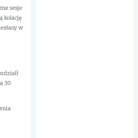
zne sesje
ą kolację
zesłany w
zdział)
a 30
zenia