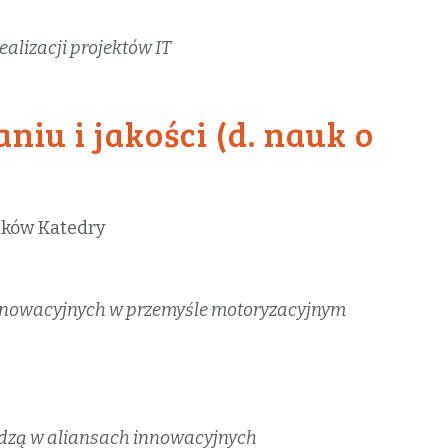
alizacji projektów IT
iu i jakości (d. nauk o
ików Katedry
nnowacyjnych w przemyśle motoryzacyjnym
dzą w aliansach innowacyjnych