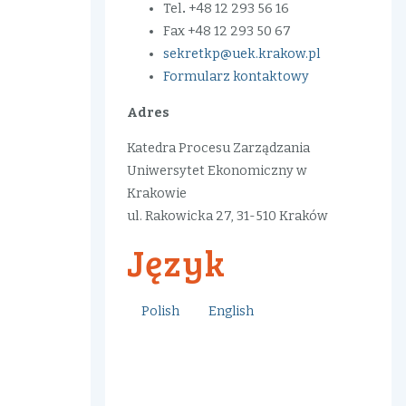
Tel
.
+48 12 293 56 16
Fax +48 12 293 50 67
sekretkp@uek.krakow.pl
Formularz kontaktowy
Adres
Katedra Procesu Zarządzania
Uniwersytet Ekonomiczny w
Krakowie
ul. Rakowicka 27, 31-510 Kraków
Język
Polish
English