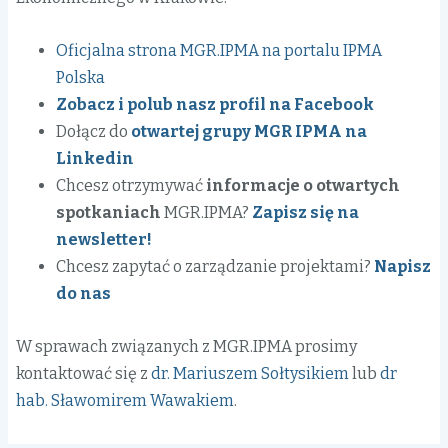
Oficjalna strona MGR.IPMA na portalu IPMA
Polska
Zobacz i polub nasz profil na Facebook
Dołącz do
otwartej grupy MGR IPMA na
Linkedin
Chcesz otrzymywać
informacje o otwartych
spotkaniach
MGR.IPMA?
Zapisz się na
newsletter!
Chcesz zapytać o zarządzanie projektami?
Napisz
do nas
W sprawach związanych z MGR.IPMA prosimy
kontaktować się z
dr. Mariuszem Sołtysikiem
lub
dr
hab. Sławomirem Wawakiem
.