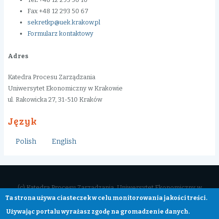
Fax +48 12 293 50 67
sekretkp@uek.krakow.pl
Formularz kontaktowy
Adres
Katedra Procesu Zarządzania
Uniwersytet Ekonomiczny w Krakowie
ul. Rakowicka 27, 31-510 Kraków
Język
Polish
English
(c) Katedra Procesu Zarządzania, Uniwersytet Ekonomiczny w
Ta strona używa ciasteczek w celu monitorowania jakości treści.
Krakowie, 31-419 Kraków, ul. Rakowicka 27, tel. +48 12 293 56 16
Portal wykorzystuje dla celów statystycznych ciasteczka zapisywane
Używając portalu wyrażasz zgodę na gromadzenie danych.