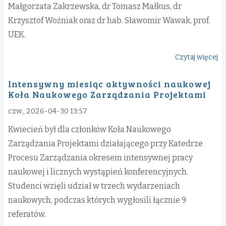
Małgorzata Zakrzewska, dr Tomasz Małkus, dr
Krzysztof Woźniak oraz dr hab. Sławomir Wawak, prof.
UEK.
Czytaj więcej
o
Pr
Intensywny miesiąc aktywności naukowej
Ka
Koła Naukowego Zarządzania Projektami
Pr
Za
czw., 2026-04-30 13:57
na
Kwiecień był dla członków Koła Naukowego
VI
Zarządzania Projektami działającego przy Katedrze
S
Procesu Zarządzania okresem intensywnej pracy
Wy
Za
naukowej i licznych wystąpień konferencyjnych.
Po
Studenci wzięli udział w trzech wydarzeniach
Rz
naukowych, podczas których wygłosili łącznie 9
referatów.