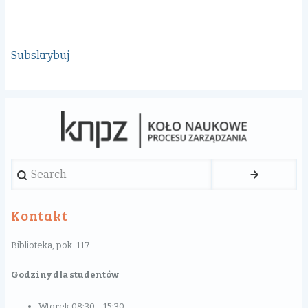
N
strona
strona
Za
Pr
Subskrybuj
Search
Kontakt
Biblioteka, pok. 117
Godziny dla studentów
Wtorek 08:30 - 15:30