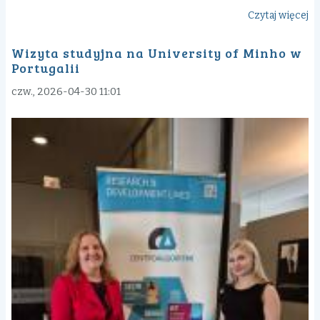
Czytaj więcej
o
In
Wizyta studyjna na University of Minho w
mi
Portugalii
ak
na
czw., 2026-04-30 11:01
Ko
N
Za
Pr