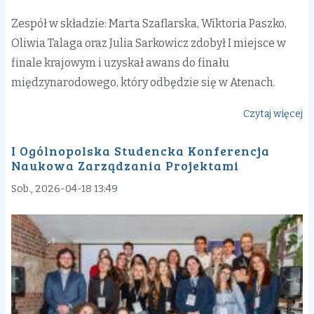
Zespół w składzie: Marta Szaflarska, Wiktoria Paszko,
Oliwia Talaga oraz Julia Sarkowicz zdobył I miejsce w
finale krajowym i uzyskał awans do finału
międzynarodowego, który odbędzie się w Atenach.
Czytaj więcej
o
Su
I Ogólnopolska Studencka Konferencja
st
Naukowa Zarządzania Projektami
U
w
Sob., 2026-04-18 13:49
Pr
M
C
2