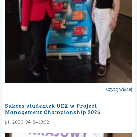
Czytaj więcej
o
Wi
Sukces studentek UEK w Project
st
Management Championship 2026
na
Un
pt., 2026-04-24 13:52
of
M