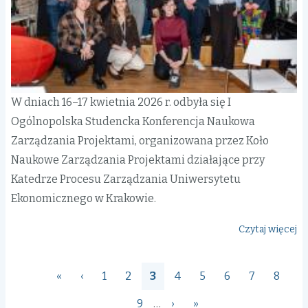
W dniach 16–17 kwietnia 2026 r. odbyła się I
Ogólnopolska Studencka Konferencja Naukowa
Zarządzania Projektami, organizowana przez Koło
Naukowe Zarządzania Projektami działające przy
Katedrze Procesu Zarządzania Uniwersytetu
Ekonomicznego w Krakowie.
Czytaj więcej
o
I
Og
Stronicowanie
Pierwsza
«
Poprzednia
‹
Page
1
Page
2
Bieżąca
3
Page
4
Page
5
Page
6
Page
7
Page
8
St
strona
strona
strona
Ko
Page
9
…
Następna
›
Ostatnia
»