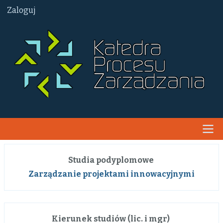
Przejdź
User
Zaloguj
do
account
menu
treści
Main
Studia podyplomowe
navigation
Zarządzanie projektami innowacyjnymi
Kierunek studiów (lic. i mgr)