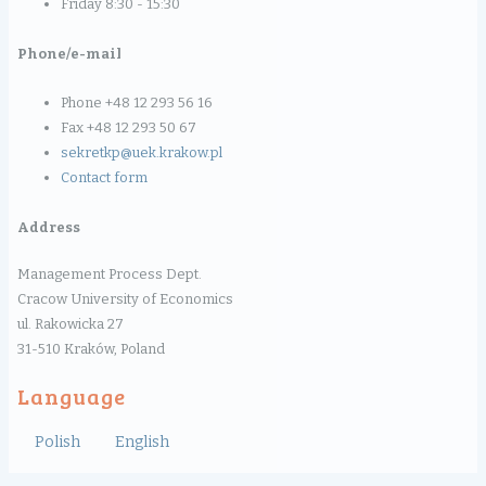
Friday 8:30 - 15:30
Phone/e-mail
Phone +48 12 293 56 16
Fax +48 12 293 50 67
sekretkp@uek.krakow.pl
Contact form
Address
Management Process Dept.
Cracow University of Economics
ul. Rakowicka 27
31-510 Kraków, Poland
Language
Polish
English