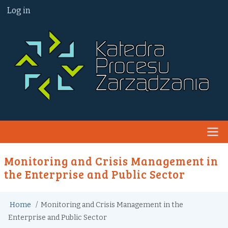
Skip
User
Log in
to
account
menu
main
content
Main
Monitoring and Crisis Management in
navigation
the Enterprise and Public Sector
Breadcrumb
Home
Monitoring and Crisis Management in the
Enterprise and Public Sector